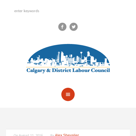
Alex Shevalier
On
August 11, 2016
By