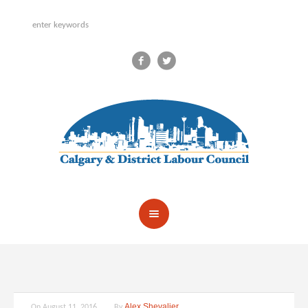
Alex Shevalier
On
August 11, 2016
By