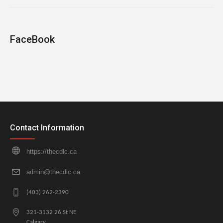
FaceBook
Contact Information
https://thecdlc.ca
admin@thecdlc.ca
(403) 262-2390
321-3132 26 St NE
Calgary